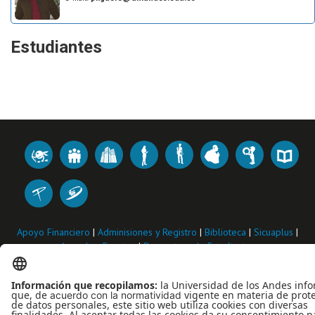
Estudiantes
Apoyo Financiero
|
Adminisiones y Registro
|
Biblioteca
|
Sicuaplus
|
Agenda y Eventos
|
Decanatura de Estudiantes
Universidad de los Andes | Vigilada Mineducación
Reconocimiento como Universidad: Decreto 1297 del 30 de mayo de
1964.
Reconocimiento personería jurídica: Resolución 28 del 23 de febrero de