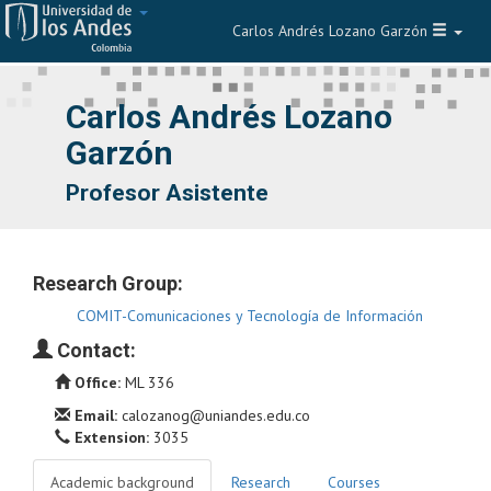
Carlos Andrés Lozano Garzón
Navegar
Carlos Andrés Lozano
Garzón
Profesor Asistente
Research Group:
COMIT-Comunicaciones y Tecnología de Información
Contact:
Office:
ML 336
Email:
calozanog@uniandes.edu.co
Extension:
3035
Academic background
Research
Courses