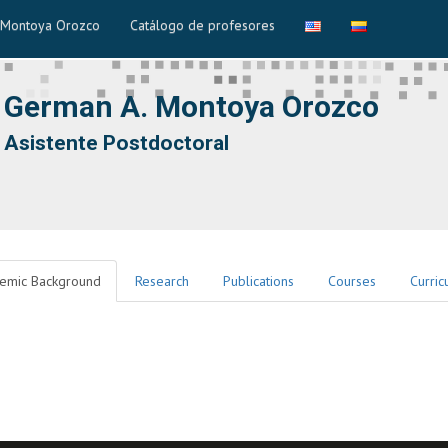
 Montoya Orozco
Catálogo de profesores
German A. Montoya Orozco
Asistente Postdoctoral
emic Background
Research
Publications
Courses
Curric