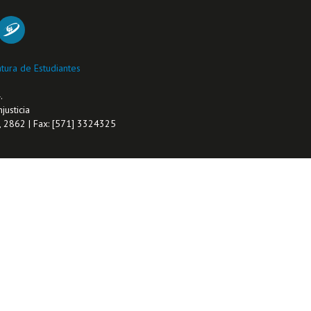
tura de Estudiantes
.
justicia
1, 2862 | Fax: [571] 3324325