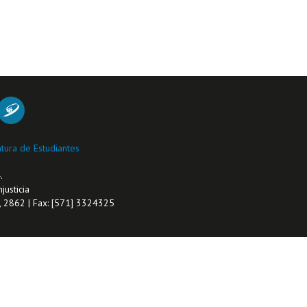
tura de Estudiantes
.
justicia
1, 2862 | Fax: [571] 3324325