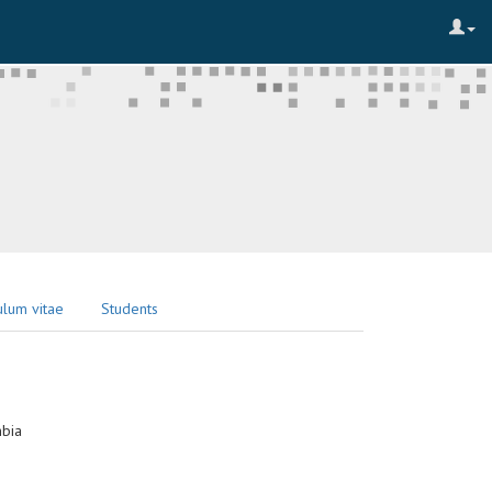
ulum vitae
Students
mbia