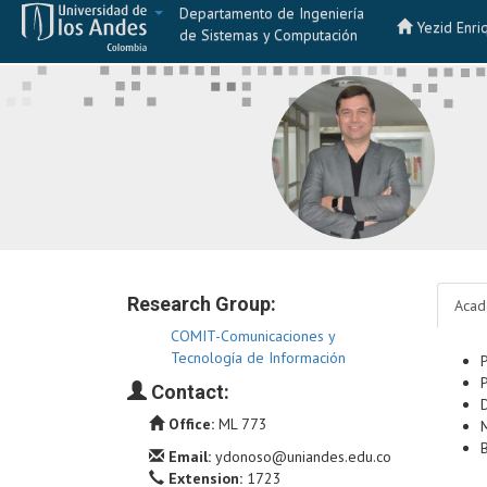
Departamento de Ingeniería
Yezid Enri
de Sistemas y Computación
Research Group:
Acad
COMIT-Comunicaciones y
Tecnología de Información
Contact:
Office:
ML 773
Email:
ydonoso@uniandes.edu.co
Extension:
1723