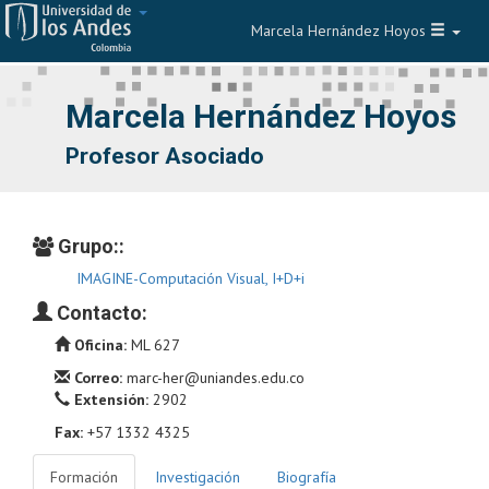
Marcela Hernández Hoyos
Navegar
Marcela Hernández Hoyos
Profesor Asociado
Grupo::
IMAGINE-Computación Visual, I+D+i
Contacto:
Oficina:
ML 627
Correo:
marc-her@uniandes.edu.co
Extensión:
2902
Fax:
+57 1332 4325
Formación
Investigación
Biografía